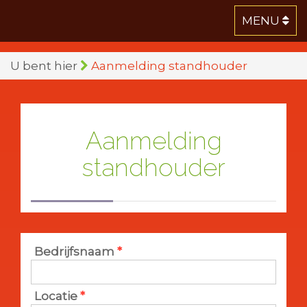
MENU
U bent hier
Aanmelding standhouder
Aanmelding
standhouder
Bedrijfsnaam
*
Locatie
*